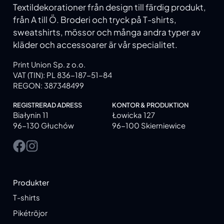
Textildekorationer från design till färdig produkt,
från A till Ö. Broderi och tryck på T-shirts,
sweatshirts, mössor och många andra typer av
kläder och accessoarer är vår specialitet.
Print Union Sp. z o.o.
VAT (TIN): PL 836-187-51-84
REGON: 387348499
REGISTRERAD ADRESS
KONTOR & PRODUKTION
Białynin 11
Łowicka 127
96-130 Głuchów
96-100 Skierniewice
Produkter
T-shirts
Pikétröjor