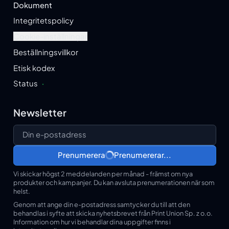
Dokument
Integritetspolicy
Cookie-inställningar
Beställningsvillkor
Etisk kodex
Status
·
Newsletter
Din e-postadress
Prenumerera
Prenumererar...
Vi skickar högst 2 meddelanden per månad - främst om nya
produkter och kampanjer. Du kan avsluta prenumerationen när som
helst.
Genom att ange din e-postadress samtycker du till att den
behandlas i syfte att skicka nyhetsbrevet från Print Union Sp. z o.o.
Information om hur vi behandlar dina uppgifter finns i