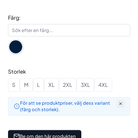
Färg:
Sök efter en färg
Storlek
S
M
L
XL
2XL
3XL
4XL
För att se produktpriser, välj dess variant
(färg och storlek).
Be om den här produkten