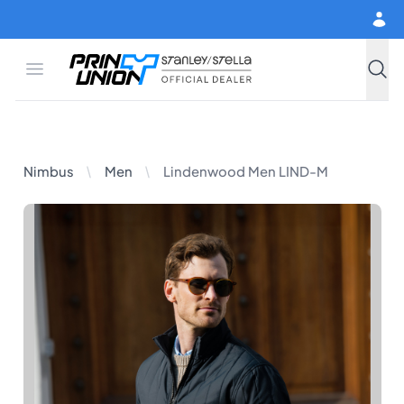
Hoppa till huvudinnehåll
Open menu
Print Union
Stanley/Stella
Sök
Lindenwood Men LIND-M
Nimbus
Men