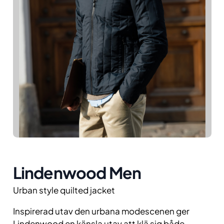
Lindenwood Men
Urban style quilted jacket
Inspirerad utav den urbana modescenen ger
Lindenwood en känsla utav att klä sig både