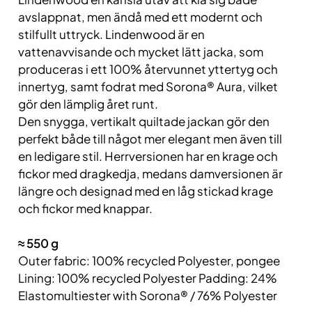
avslappnat, men ändå med ett modernt och
stilfullt uttryck. Lindenwood är en
vattenavvisande och mycket lätt jacka, som
produceras i ett 100% återvunnet yttertyg och
innertyg, samt fodrat med Sorona® Aura, vilket
gör den lämplig året runt.
Den snygga, vertikalt quiltade jackan gör den
perfekt både till något mer elegant men även till
en ledigare stil. Herrversionen har en krage och
fickor med dragkedja, medans damversionen är
längre och designad med en låg stickad krage
och fickor med knappar.
≈
550
g
Outer fabric: 100% recycled Polyester, pongee
Lining: 100% recycled Polyester Padding: 24%
Elastomultiester with Sorona® / 76% Polyester