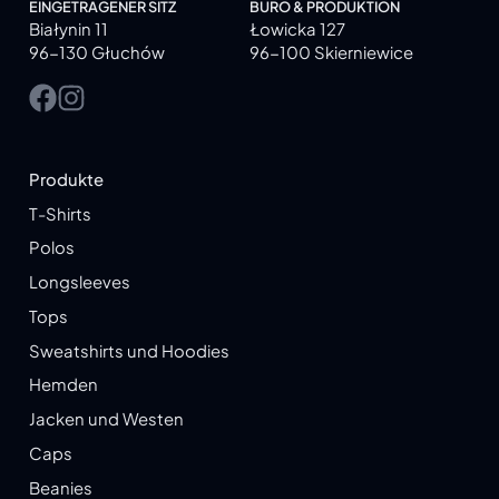
EINGETRAGENER SITZ
BÜRO & PRODUKTION
Białynin 11
Łowicka 127
96-130 Głuchów
96-100 Skierniewice
Produkte
T-Shirts
Polos
Longsleeves
Tops
Sweatshirts und Hoodies
Hemden
Jacken und Westen
Caps
Beanies