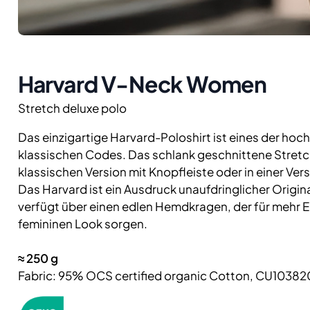
Harvard V-Neck Women
Stretch deluxe polo
Das einzigartige Harvard-Poloshirt ist eines der hoch
klassischen Codes. Das schlank geschnittene Stretch
klassischen Version mit Knopfleiste oder in einer Ve
Das Harvard ist ein Ausdruck unaufdringlicher Origin
verfügt über einen edlen Hemdkragen, der für mehr 
femininen Look sorgen.
≈
250
g
Fabric: 95% OCS certified organic Cotton, CU10382