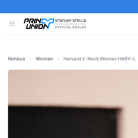
Zum Hauptinhalt springen
Open menu
Print Union
Stanley/Stella
Harvard V-Neck Women HARV-L
Nimbus
Women