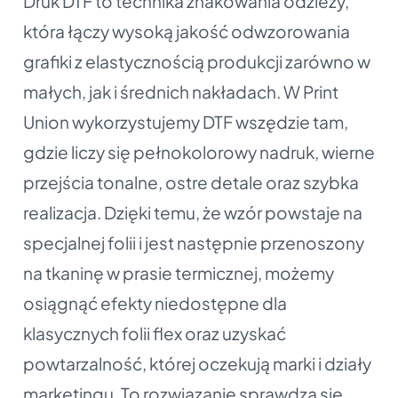
Druk DTF to technika znakowania odzieży,
która łączy wysoką jakość odwzorowania
grafiki z elastycznością produkcji zarówno w
małych, jak i średnich nakładach. W Print
Union wykorzystujemy DTF wszędzie tam,
gdzie liczy się pełnokolorowy nadruk, wierne
przejścia tonalne, ostre detale oraz szybka
realizacja. Dzięki temu, że wzór powstaje na
specjalnej folii i jest następnie przenoszony
na tkaninę w prasie termicznej, możemy
osiągnąć efekty niedostępne dla
klasycznych folii flex oraz uzyskać
powtarzalność, której oczekują marki i działy
marketingu. To rozwiązanie sprawdza się