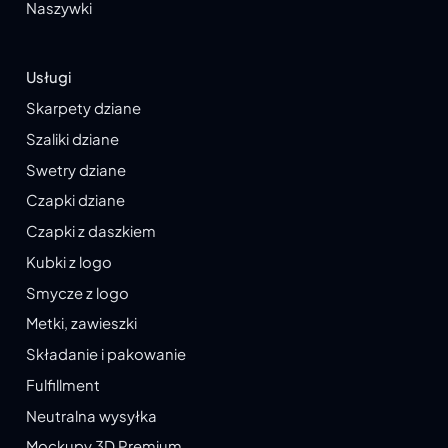
Naszywki
Usługi
Skarpety dziane
Szaliki dziane
Swetry dziane
Czapki dziane
Czapki z daszkiem
Kubki z logo
Smycze z logo
Metki, zawieszki
Składanie i pakowanie
Fulfillment
Neutralna wysyłka
Mockupy 3D Premium