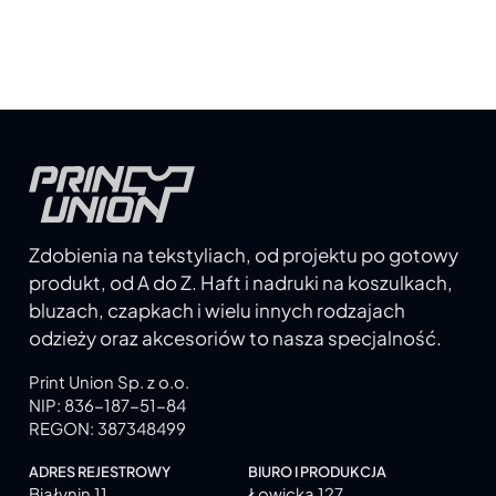
Zdobienia na tekstyliach, od projektu po gotowy
produkt, od A do Z. Haft i nadruki na koszulkach,
bluzach, czapkach i wielu innych rodzajach
odzieży oraz akcesoriów to nasza specjalność.
Print Union Sp. z o.o.
NIP: 836-187-51-84
REGON: 387348499
ADRES REJESTROWY
BIURO I PRODUKCJA
Białynin 11
Łowicka 127