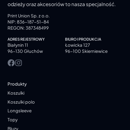
odzieży oraz akcesoriów to nasza specjalność.
Print Union Sp. z o.o.
NIP: 836-187-51-84
REGON: 387348499
ADRES REJESTROWY
BIURO I PRODUKCJA
Białynin 11
Łowicka 127
96-130 Głuchów
96-100 Skierniewice
Produkty
Koszulki
Koszulki polo
Longsleeve
Topy
Bluzy