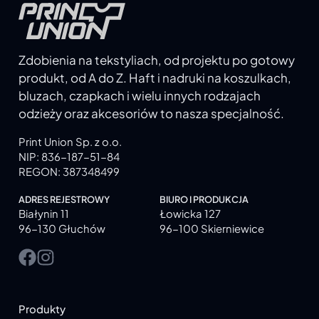
Zdobienia na tekstyliach, od projektu po gotowy
produkt, od A do Z. Haft i nadruki na koszulkach,
bluzach, czapkach i wielu innych rodzajach
odzieży oraz akcesoriów to nasza specjalność.
Print Union Sp. z o.o.
NIP: 836-187-51-84
REGON: 387348499
ADRES REJESTROWY
BIURO I PRODUKCJA
Białynin 11
Łowicka 127
96-130 Głuchów
96-100 Skierniewice
Produkty