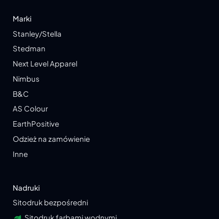
Marki
Stanley/Stella
Stedman
Next Level Apparel
Nimbus
B&C
AS Colour
EarthPositive
Odzież na zamówienie
Inne
Nadruki
Sitodruk bezpośredni
Sitodruk farbami wodnymi