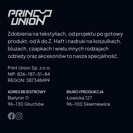
Zdobienia na tekstyliach, od projektu po gotowy
produkt, od A do Z. Haft i nadruki na koszulkach,
bluzach, czapkach i wielu innych rodzajach
odzieży oraz akcesoriów to nasza specjalność.
Print Union Sp. z o.o.
NIP: 836-187-51-84
REGON: 387348499
ADRES REJESTROWY
BIURO I PRODUKCJA
Białynin 11
Łowicka 127
96-130 Głuchów
96-100 Skierniewice