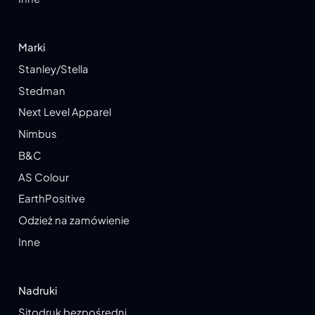
Marki
Stanley/Stella
Stedman
Next Level Apparel
Nimbus
B&C
AS Colour
EarthPositive
Odzież na zamówienie
Inne
Nadruki
Sitodruk bezpośredni