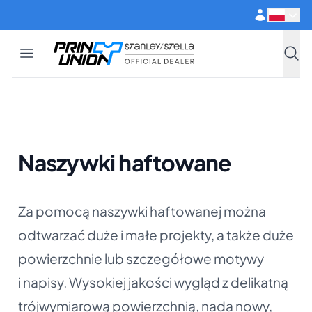
Przejdź do głównej treści
Open menu
Print Union
Stanley/Stella
Szuka
Naszywki haftowane
Za pomocą naszywki haftowanej można
odtwarzać duże i małe projekty, a także duże
powierzchnie lub szczegółowe motywy
i napisy. Wysokiej jakości wygląd z delikatną
trójwymiarową powierzchnią, nada nowy,